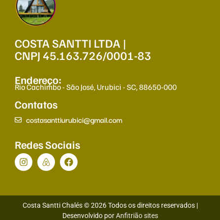
COSTA SANTTI LTDA |
CNPJ 45.163.726/0001-83
Endereço:
Rio Cachimbo - São José, Urubici - SC, 88650-000
Contatos
costasanttiurubici@gmail.com
Redes Sociais
Costa Santti Chalés © 2026 Todos os direitos reservados |
Desenvolvido por
Anfitrião sites